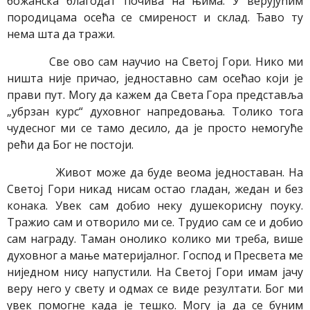
божанска благодат почива на њима. У верујућим
породицама осећа се смиреност и склад. Ђаво ту
нема шта да тражи.
Све ово сам научио на Светој Гори. Нико ми
ништа није причао, једноставно сам осећао који је
прави пут. Могу да кажем да Света Гора представља
„убрзан курс“ духовног напредовања. Толико тога
чудесног ми се тамо десило, да је просто немогуће
рећи да Бог не постоји.
Живот може да буде веома једноставан. На
Светој Гори никад нисам остао гладан, жедан и без
конака. Увек сам добио неку душекорисну поуку.
Тражио сам и отворило ми се. Трудио сам се и добио
сам награду. Таман онолико колико ми треба, више
духовног а мање материјалног. Господ и Пресвета ме
ниједном нису напустили. На Светој Гори имам јачу
веру него у свету и одмах се виде резултати. Бог ми
увек помогне када је тешко. Могу ја да се буним