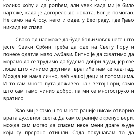
колико хоћу и да ропћем, али увек када ми је било
најтеже, када је догорело до ноката, Бог је помогао.
Не само на Атосу, него и овде, у Београду, где ђаво
никада не спава.
Свако од нас може да буде бољи човек него што
јесте. Сваки Србин треба да оде на Свету Гору и
понесе одатле мало љубави. Битно је да схватимо да
морамо да се трудимо да будемо добри људи, јер све
лоше што чинимо другима, вратиће нам се кад-тад.
Можда не нама лично, већ нашој деци и потомцима.
И то сам много пута доживео на Светој Гори, само
што сам тамо чинио добро, па ми се многоструко и
вратило.
Жао ми је само што много раније нисам отворио
врата духовног света. Да сам се раније окренуо вери,
можда сам могао да спасем неке мени драге људе
који су прерано отишли. Сада покушавам то да