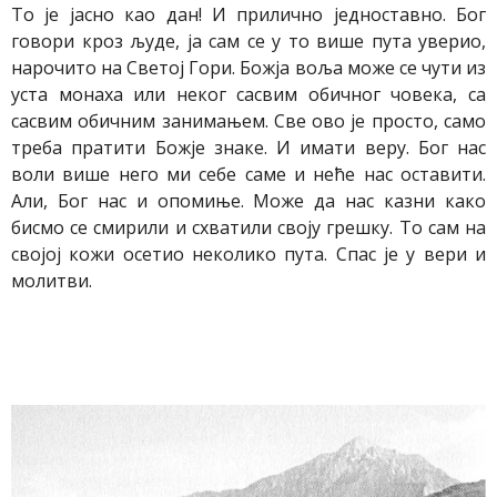
То је јасно као дан! И прилично једноставно. Бог
говори кроз људе, ја сам се у то више пута уверио,
нарочито на Светој Гори. Божја воља може се чути из
уста монаха или неког сасвим обичног човека, са
сасвим обичним занимањем. Све ово је просто, само
треба пратити Божје знаке. И имати веру. Бог нас
воли више него ми себе саме и неће нас оставити.
Али, Бог нас и опомиње. Може да нас казни како
бисмо се смирили и схватили своју грешку. То сам на
својој кожи осетио неколико пута. Спас је у вери и
молитви.