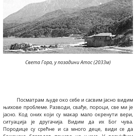
Света Гора, у позадини Атос (2033м)
Посматрам људе око себе и сасвим јасно видим
њихове проблеме. Разводи, свађе, пороци, све ми је
јасно. Код оних који су макар мало окренути вери,
ситуација је другачија. Видим да их
Бог чува.
Породице су срећне и са много деце, види се да