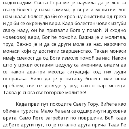
надокнадим. Света Гора ме је научила да је лек за
сваку болест у нама самима, у вери и молитви. Бог
нам шаље болест да би се кроз њу очистили од греха
и да би се окренули вери. Када болестан човек изгуби
сваку наду, он ће призвати Бога у помоћ. И сходно
човековој вери, Бог ће помоћи. Важна је и молитва,
труд. Важно је и да се други моле за нас, нарочито
монаси који су достигли савршенство. Такви монаси
имају смелост да од Бога измоле помоћ за нас. Након
што у цркви оставим цедуљу са именима, видим да
се након два-три месеца ситуација код тих људи
поправља. Било да је у питању болест или неки
проблем, све се доведе у ред након пар месеци.
Таква је снага светогорске молитве!
Када први пут походите Свету Гору, бићете као
обичан туриста. Мало ће вам се одшкринути духовна
врата. Само ћете загребати по површини. Већ када
дођете други пут, то је тотално друга прича. Тада ће