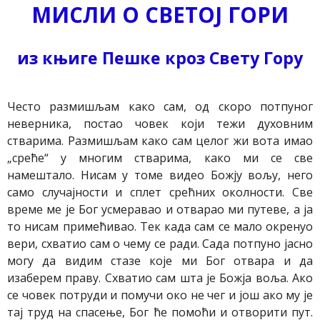
МИСЛИ О СВЕТОЈ ГОРИ
из књиге Пешке кроз Свету Гору
Често размишљам како сам, од скоро потпуног
неверника, постао човек који тежи духовним
стварима. Размишљам како сам целог жи вота имао
„среће“ у многим стварима, како ми се све
намештало. Нисам у томе видео Божју вољу, него
само случајности и сплет срећних околности. Све
време ме је Бог усмеравао и отварао ми путеве, а ја
то нисам примећивао. Тек када сам се мало окренуо
вери, схватио сам о чему се ради. Сада потпуно јасно
могу да видим стазе које ми Бог отвара и да
изаберем праву. Схватио сам шта је Божја воља. Ако
се човек потруди и помучи око не чег и још ако му је
тај труд на спасење, Бог ће помоћи и отворити пут.