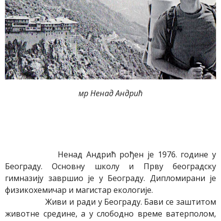
мр Ненад Андрић
Ненад Андрић рођен је 1976. године у
Београду. Основну школу и Прву београдску
гимназију завршио је у Београду. Дипломирани је
физикохемичар и магистар екологије.
Живи и ради у Београду. Бави се заштитом
животне средине, а у слободно време ватерполом,