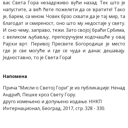
вас Света Гора незадрживо вући назад. Тек што је
напустите, а већ ћете пожелети да се вратите! Тако
је, барем, са мном. Човек брзо схвати да је тај мир, та
благодат и смиреност, оно што му недостаје у свету.
И оно чему, заправо, тежи. Зато својој браћи Србима,
с великом љубављу, препоручујем ходочашће у овај
Рајски врт. Перивој Пресвете Богородице је место
где је све могуће и где се чуда и данас дешавају.
Једноставно, то је Света Гора!
Напомена
Прича "Мисли о Светој Гори" је из публикације: Ненад
Андрић, Пешке кроз Свету Гору.
друго измењено и допуњено издање. ННКП
Интернационал, Београд, 2017, стр. 328 - 330.