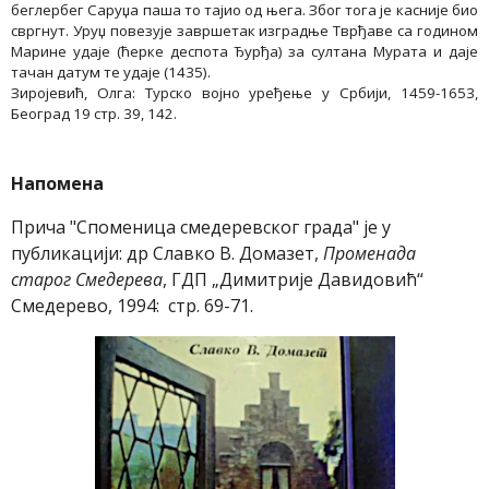
беглербег Саруџа паша то тајио од њега. Због тога је касније био
свргнут. Уруџ повезује завршетак изградње Тврђаве са годином
Марине удаје (ћерке деспота Ђурђа) за султана Мурата и даје
тачан датум те удаје (1435).
Зиројевић, Олга: Турско војно уређење у Србији, 1459-1653,
Београд 19 стр. 39, 142.
Напомена
Прича "
Споменица смедеревског града
" је у
публикацији: др Славко В. Домазет,
Променада
старог Смедерева
, ГДП „Димитрије Давидовић“
Смедерево, 1994: стр. 69-71.