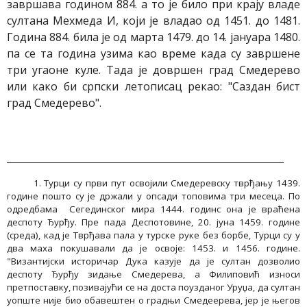
завршава годином 884. а то је било при крају владе
султана Мехмеда И, који је владао од 1451. до 1481.
Година 884. била је од марта 1479. до 14. јануара 1480.
па се та година узима као време када су завршене
три угаоне куле. Тадa је довршен град Смедерево
или како би српски летописац рекао: "Саздан бист
град Смедерево".
1. Турци су први пут освојили Смедеревску тврђању 1439.
године пошто су је држали у опсади топовима три месеца. По
одредбама Сегединског мира 1444. годинс она је враћена
деспоту Ђурђу. Пре пада Деспотовине, 20. јуна 1459. године
(среда), кад је Тврђава пала у турске руке без борбе, Турци су у
два маха покушавали да је освоје: 1453. и 1456. године.
"Византијски историчар Дука казује да је султан дозволио
деспоту Ђурђу зидање Смедерева, а Филиповић износи
претпоставку, позивајући се на доста поузданог Уруџа, да султан
уопште није био обавештен о градњи Смедеерева, јер је његов