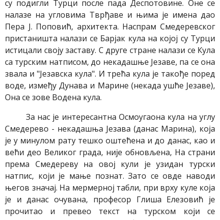
су подигли Турци после пада Деспотовине. Оне се
налазе на угловима Тврђаве и њима је имена дао
Пера Ј. Поповић, архитекта. Наспрам Смедеревског
пристаништа налази се Барјак кула на којој су Турци
истицали своју заставу. С друге стране налази се Кула
са турским натписом, до некадашње Језаве, па се она
звала и "Језавска кула". И трећа кула је такође поред
воде, између Дунава и Марине (некада ушће Језаве),
Она се зове Водена кула.
За нас је интересантна Осмоугаона кула на углу
Смедерево - некадашња Језава (данас Марина), која
је у минулом рату тешко оштећена и до данас, као и
већи део Великог града, није обновљена, На страни
према Смедереву на овој кули је узидан турски
натпис, који је мање познат. Зато се овде наводи
његов значај. На мермерној табли, при врху куле која
је и данас очувана, професор Глиша Елезовић је
прочитао и превео текст на турском који се