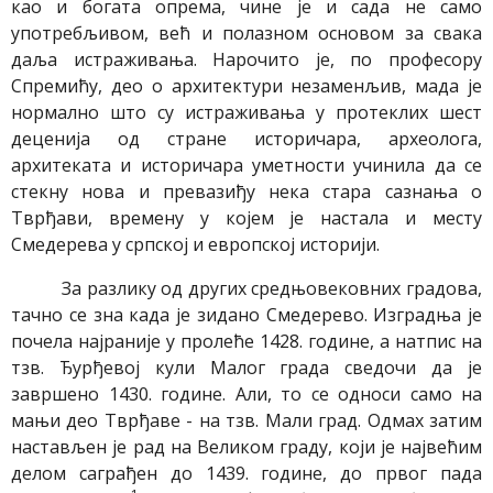
као и богата опрема, чине је и сада не само
употребљивом, већ и полазном основом за свака
даља истраживања. Нарочито је, по професору
Спремићу, део о архитектури незаменљив, мада је
нормално што су истраживања у протеклих шест
деценија од стране историчара, археолога,
архитеката и историчара уметности учинила да се
стекну нова и превазиђу нека стара сазнања о
Тврђави, времену у којем је настала и месту
Смедерева у српској и европској историји.
За разлику од других средњовековних градова,
тачно се зна када је зидано Смедерево. Изградња је
почела најраније у пролеће 1428. године, а натпис на
тзв. Ђурђевој кули Малог града сведочи да је
завршено 1430. године. Али, то се односи само на
мањи део Тврђаве - на тзв. Мали град. Одмах затим
настављен је рад на Великом граду, који је највећим
делом саграђен до 1439. године, до првог пада