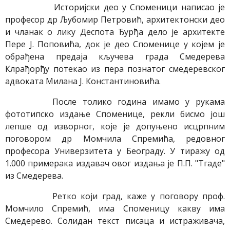
Историјски део у Споменици написао је
професор др Љубомир Петровић, архитектонски део
и чланак о лику Деспота Ђурђа дело је архитекте
Пере Ј. Поповића, док је део Споменице у којем је
обрађена предаја кључева града Смедерева
Клрађорђу потекао из пера познатог смедеревског
адвоката Милана Ј. Константиновића.
После толико година имамо у рукама
фототипско издање Споменице, рекли бисмо још
лепше од изворног, које је допуњено исцрпним
поговором др Момчила Спремића, редовног
професора Универзитета у Београду. У тиражу од
1.000 примерака издавач овог издања је П.П. "Тгаде"
из Смедерева.
Ретко који град, каже у поговору проф.
Момчило Спремић, има Споменицу какву има
Смедерево. Солидан текст писаца и истраживача,