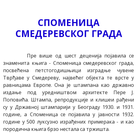
СПОМЕНИЦА
СМЕДЕРЕВСКОГ ГРАДА
Пре више од шест деценија појавила се
знаменита књига - Споменица смедеревског града,
посвећена петстогодишњици изградње чувене
Тврђаве у Смедереву, највећег објекта те врсте у
равницама Европе. Она је штампана као државно
издање под уредништвом архитекте Пере Ј.
Поповића. Штампа, репродукције и клишеи рађени
су у Државној штампарији у Београду 1930. и 1931.
године, а Споменица се појавила у јавности 1932.
године у 500 луксузно израђених примерака - и као
породична књига брзо нестала са тржишта.