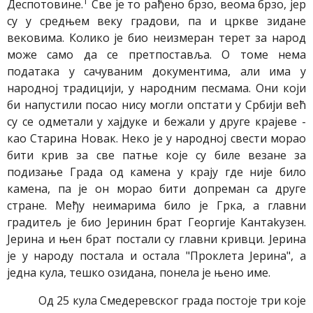
1
Деспотовине.
Све је то рађено брзо, веома брзо, јер
су у средњем веку градови, па и цркве зидане
вековима. Колико је био неизмеран терет за народ
може само да се претпоставља. О томе нема
података у сачуваним документима, али има у
народној традицији, у народним песмама. Они који
би напустили посао нису могли опстати у Србији већ
су се одметали у хајдуке и бежали у друге крајеве -
као Старина Новак. Неко је у народној свести морао
бити крив за све патње које су биле везане за
подизање Града од камена у крају где није било
камена, па је он морао бити допреман са друге
стране. Међу неимарима било је Грка, а главни
градитељ је био Јеринин брат Георгије Кантаkузен.
Јерина и њен брат постали су главни кривци. Јерина
је у народу постала и остала "Проклета Јерина", а
једна кула, тешко озидана, понела је њено име.
Од 25 кула Смедеревског града постоје три које