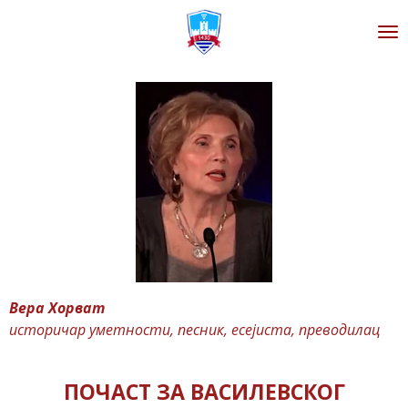
Zum
Hauptinhalt
springen
Вера
Хорват
историчар уметности, песник, есејиста, преводилац
ПОЧАСТ ЗА ВАСИ
ЛЕВСК
ОГ