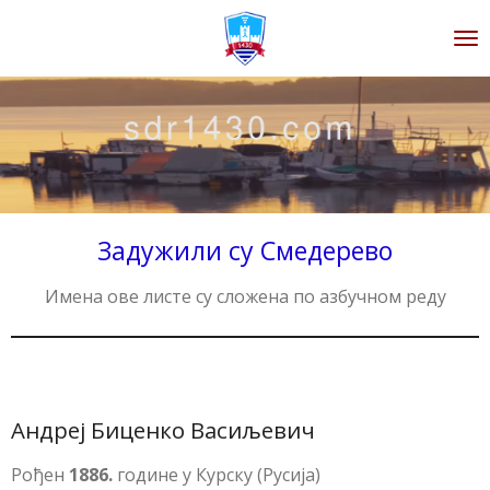
Zum
Hauptinhalt
springen
Задужили су Смедерево
Имена ове листе су сложена по азбучном реду
Андреј Биценко Васиљевич
Рођен
1886.
године у Курску (Русија)