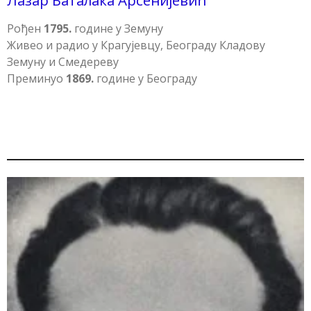
Лазар Баталака Арсенијевић
Рођен
1795.
године у Земуну
Живео и радио у Крагујевцу, Београду Кладову
Земуну и Смедереву
Преминуо
1869.
године у Београду