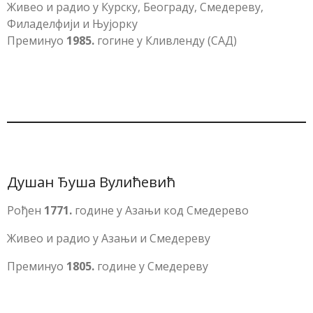
Живео и радио у Курску, Београду, Смедереву,
Филаделфији и Њујорку
Преминуо
1985.
гогине у Кливленду (САД)
Душан Ђуша Вулићевић
Рођен
1771.
године у Азањи код Смедерево
Живео и радио у Азањи и Смедереву
Преминуо
1805.
године у Смедереву