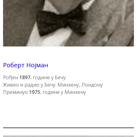
Роберт Нојман
Рођен
1897.
године у Бечу
Живео и радио у Бечу. Минхену, Лондону
Преминуо
1975.
године у Минхену