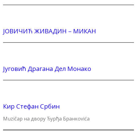
ЈОВИЧИЋ ЖИВАДИН – МИКАН
Југовић Драгана Дел Монако
Кир Стефан Србин
Muzičар на двору Ђурђа Бранкоvića